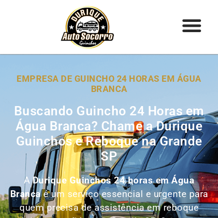
EMPRESA DE GUINCHO 24 HORAS EM ÁGUA
BRANCA
Buscando Guincho 24 Horas em
Água Branca? Chame a Durique
Guinchos e Reboque na Grande
SP
A
Durique Guinchos 24 horas em Água
Branca
é um serviço essencial e urgente para
quem precisa de assistência em reboque