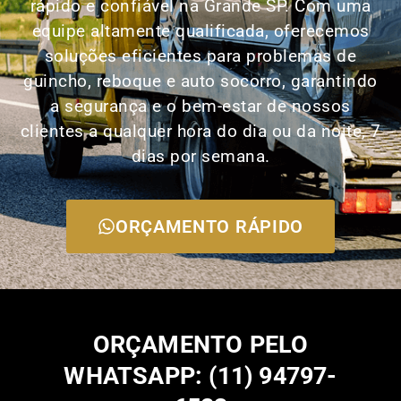
rápido e confiável na Grande SP. Com uma
equipe altamente qualificada, oferecemos
soluções eficientes para problemas de
guincho, reboque e auto socorro, garantindo
a segurança e o bem-estar de nossos
clientes a qualquer hora do dia ou da noite, 7
dias por semana.
ORÇAMENTO RÁPIDO
ORÇAMENTO PELO
WHATSAPP: (11) 94797-