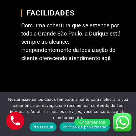
FACILIDADES
Com uma cobertura que se estende por
toda a Grande São Paulo, a Durique está
sempre ao alcance,
independentemente da localização do
cliente oferecendo atendimento ágil.
Nós armazenamos dados temporariamente para melhorar a sua
experiência de navegação e recomendar conteúdo de seu
interesse. Ao utilizar nossos serviços, você concorda com tal
FEEDBACKS POSITIVOS DE NOSSOS
monitoramento.
CLIENTES
Orçamentos
Prosseguir
Política de privacidade
Comentários dos nossos