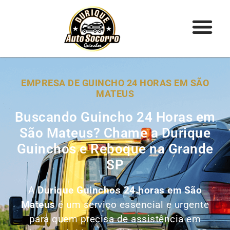
EMPRESA DE GUINCHO 24 HORAS EM SÃO
MATEUS
Buscando Guincho 24 Horas em
São Mateus? Chame a Durique
Guinchos e Reboque na Grande
SP
A
Durique Guinchos 24 horas em São
Mateus
é um serviço essencial e urgente
para quem precisa de assistência em