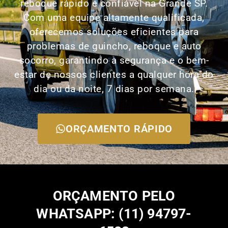
reboque rápido e confiável na Grande SP.
Com uma equipe altamente qualificada,
oferecemos soluções eficientes para
problemas de guincho, reboque e auto
socorro, garantindo a segurança e o bem-
estar de nossos clientes a qualquer hora do
dia ou da noite, 7 dias por semana.
ORÇAMENTO RÁPIDO
ORÇAMENTO PELO
WHATSAPP: (11) 94797-