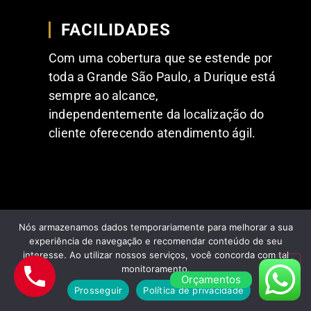
FACILIDADES
Com uma cobertura que se estende por
toda a Grande São Paulo, a Durique está
sempre ao alcance,
independentemente da localização do
cliente oferecendo atendimento ágil.
Nós armazenamos dados temporariamente para melhorar a sua
experiência de navegação e recomendar conteúdo de seu
interesse. Ao utilizar nossos serviços, você concorda com tal
FEEDBACKS POSITIVOS DE NOSSOS
monitoramento.
CLIENTES
Orçamentos
Prosseguir
Política de privacidade
Comentários dos nossos