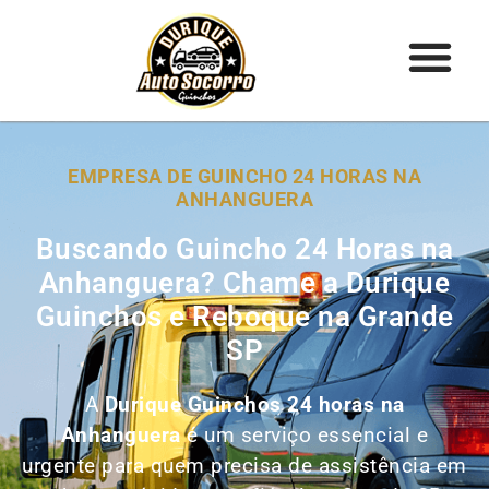
EMPRESA DE GUINCHO 24 HORAS NA
ANHANGUERA
Buscando Guincho 24 Horas na
Anhanguera? Chame a Durique
Guinchos e Reboque na Grande
SP
A
Durique Guinchos 24 horas na
Anhanguera
é um serviço essencial e
urgente para quem precisa de assistência em