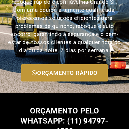
reboque rápido e confiável na Grande SP.
Com uma equipe altamente qualificada,
oferecemos soluções eficientes para
problemas de guincho, reboque e auto
socorro, garantindo a segurança e o bem-
estar de nossos clientes a qualquer hora do
dia ou da noite, 7 dias por semana.
ORÇAMENTO RÁPIDO
ORÇAMENTO PELO
WHATSAPP: (11) 94797-