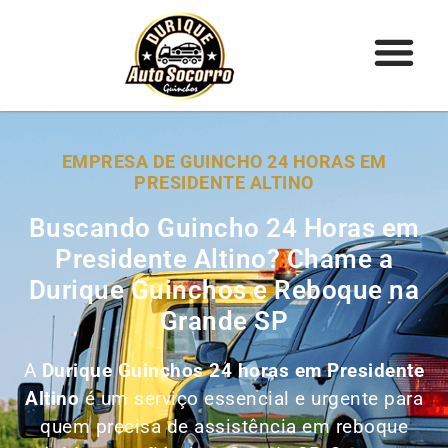
EMPRESA DE GUINCHO 24 HORAS EM
PRESIDENTE ALTINO
Buscando Guincho 24 Horas em
Presidente Altino? Chame a
Durique Guinchos e Reboque na
Grande SP
A
Durique Guinchos 24 horas em Presidente
Altino
é um serviço essencial e urgente para
quem precisa de assistência em reboque