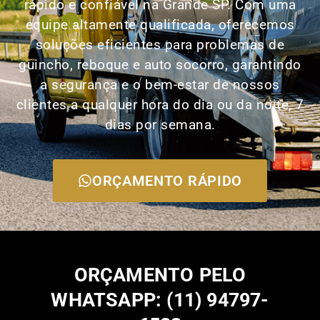
rápido e confiável na Grande SP. Com uma
equipe altamente qualificada, oferecemos
soluções eficientes para problemas de
guincho, reboque e auto socorro, garantindo
a segurança e o bem-estar de nossos
clientes a qualquer hora do dia ou da noite, 7
dias por semana.
ORÇAMENTO RÁPIDO
ORÇAMENTO PELO
WHATSAPP: (11) 94797-