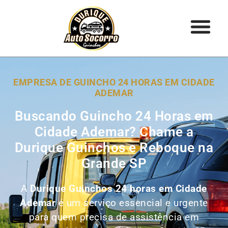
EMPRESA DE GUINCHO 24 HORAS EM CIDADE
ADEMAR
Buscando Guincho 24 Horas em
Cidade Ademar? Chame a
Durique Guinchos e Reboque na
Grande SP
A
Durique Guinchos 24 horas em Cidade
Ademar
é um serviço essencial e urgente
para quem precisa de assistência em