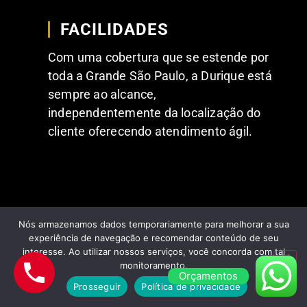
FACILIDADES
Com uma cobertura que se estende por
toda a Grande São Paulo, a Durique está
sempre ao alcance,
independentemente da localização do
cliente oferecendo atendimento ágil.
Nós armazenamos dados temporariamente para melhorar a sua
experiência de navegação e recomendar conteúdo de seu
interesse. Ao utilizar nossos serviços, você concorda com tal
FEEDBACKS POSITIVOS DE NOSSOS
monitoramento.
CLIENTES
Orçamentos
Prosseguir
Política de privacidade
Comentários dos nossos