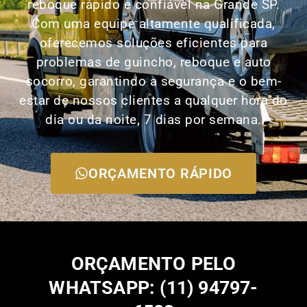
reboque rápido e confiável na Grande SP.
Com uma equipe altamente qualificada,
oferecemos soluções eficientes para
problemas de guincho, reboque e auto
socorro, garantindo a segurança e o bem-
estar de nossos clientes a qualquer hora do
dia ou da noite, 7 dias por semana.
ORÇAMENTO RÁPIDO
ORÇAMENTO PELO
WHATSAPP: (11) 94797-