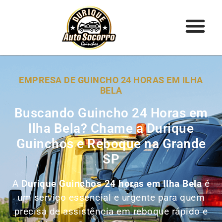
EMPRESA DE GUINCHO 24 HORAS EM ILHA
BELA
Buscando Guincho 24 Horas em
Ilha Bela? Chame a Durique
Guinchos e Reboque na Grande
SP
A
Durique Guinchos 24 horas em Ilha Bela
é
um serviço essencial e urgente para quem
precisa de assistência em reboque rápido e