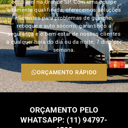
confiável na Grande SP. Com uma equipe
altamente qualificada, oferecemos soluções
eficientes para problemas de guincho,
reboque e auto socorro, garantindo a
segurança e o bem-estar de nossos clientes
a qualquer hora do dia ou da noite, 7 dias por
semana.
ORÇAMENTO RÁPIDO
ORÇAMENTO PELO
WHATSAPP: (11) 94797-