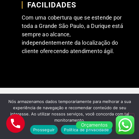
FACILIDADES
Com uma cobertura que se estende por
toda a Grande São Paulo, a Durique está
sempre ao alcance,
independentemente da localização do
cliente oferecendo atendimento ágil.
Nós armazenamos dados temporariamente para melhorar a sua
experiência de navegação e recomendar conteúdo de seu
FEEDBACKS POSITIVOS DE NOSSOS
interesse. Ao utilizar nossos serviços, você concorda com tal
CLIENTES
monitoramento.
Orçamentos
Comentários dos nossos
Prosseguir
Política de privacidade