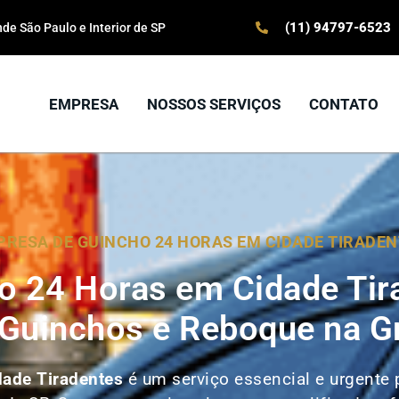
(11) 94797-6523
e São Paulo e Interior de SP
EMPRESA
NOSSOS SERVIÇOS
CONTATO
RESA DE GUINCHO 24 HORAS EM CIDADE TIRADEN
o 24 Horas em Cidade Tir
 Guinchos e Reboque na G
dade Tiradentes
é um serviço essencial e urgente