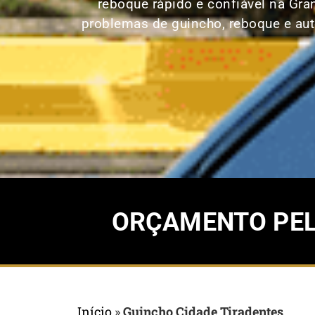
reboque rápido e confiável na Gra
problemas de guincho, reboque e aut
ORÇAMENTO PELO
Início
»
Guincho Cidade Tiradentes