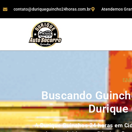
contato@duriqueguincho24horas.com.br
Atendemos Grand
EMP
Buscando Guinch
Durique
A
Durique Guinchos 24 horas em Ci