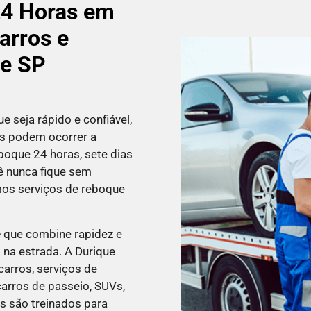
24 Horas em
arros e
de SP
e seja rápido e confiável,
os podem ocorrer a
boque 24 horas, sete dias
cê nunca fique sem
mos serviços de reboque
e
que combine rapidez e
na estrada. A Durique
carros, serviços de
carros de passeio, SUVs,
es são treinados para