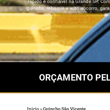
rápido e confiável na Grande SP. Co
guincho, reboque e auto socorro, gara
ORÇAMENTO PELO
Início
»
Guincho São Vicente