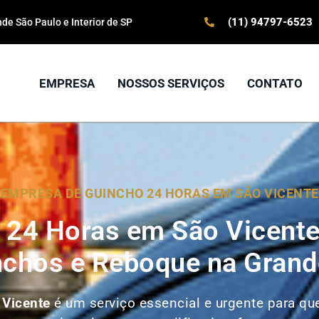
(11) 94797-6523
e São Paulo e Interior de SP
EMPRESA
NOSSOS SERVIÇOS
CONTATO
EMPRESA DE GUINCHO 24 HORAS EM SÃO VICENTE
 24 Horas em São Vicente
nchos e Reboque na Grand
 Vicente
é um serviço essencial e urgente para q