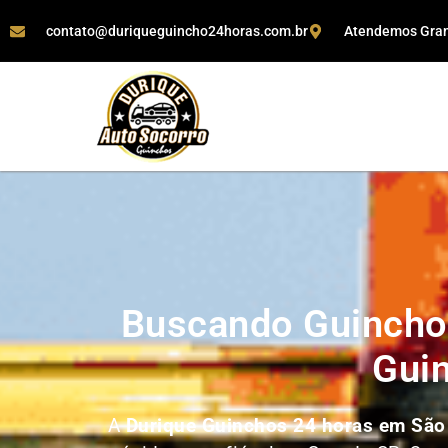
contato@duriqueguincho24horas.com.br
Atendemos Grand
Buscando Guincho
Gui
A
Durique Guinchos 24 horas em São