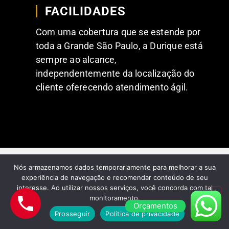
FACILIDADES
Com uma cobertura que se estende por
toda a Grande São Paulo, a Durique está
sempre ao alcance,
independentemente da localização do
cliente oferecendo atendimento ágil.
Nós armazenamos dados temporariamente para melhorar a sua
experiência de navegação e recomendar conteúdo de seu
FEEDBACKS POSITIVOS DE NOSSOS
interesse. Ao utilizar nossos serviços, você concorda com tal
CLIENTES
monitoramento.
Orçamentos
Comentários dos nossos
Prosseguir
Política de privacidade