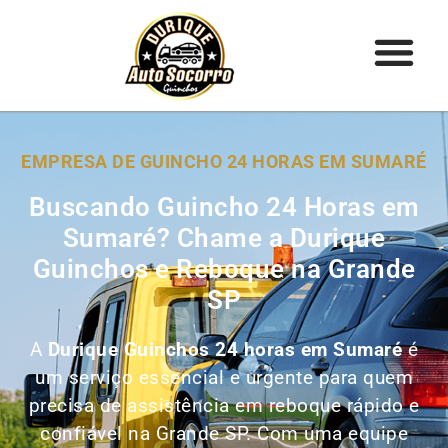
EMPRESA DE GUINCHO 24 HORAS EM SUMARÉ
Buscando Guincho 24 Horas em
Sumaré? Chame a Durique
Guinchos e Reboque na Grande
SP
A
Durique Guinchos 24 horas em Sumaré
é
um serviço essencial e urgente para quem
precisa de assistência em reboque rápido e
confiável na Grande SP. Com uma equipe