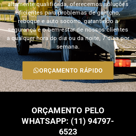
altamente qualificada, oferecemos soluções
eficientes para problemas de guincho,
reboque e auto socorro, garantindo a
segurança e o bem-estar de nossos clientes
a qualquer hora do dia ou da noite, 7 dias por
semana.
ORÇAMENTO RÁPIDO
ORÇAMENTO PELO
WHATSAPP: (11) 94797-
6523