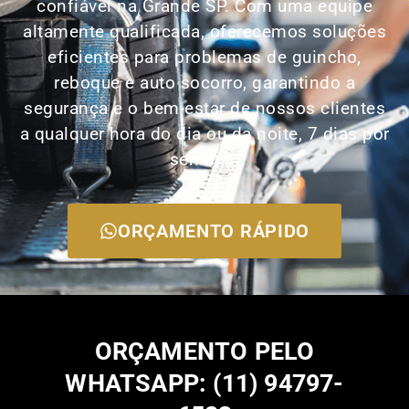
confiável na Grande SP. Com uma equipe
altamente qualificada, oferecemos soluções
eficientes para problemas de guincho,
reboque e auto socorro, garantindo a
segurança e o bem-estar de nossos clientes
a qualquer hora do dia ou da noite, 7 dias por
semana.
ORÇAMENTO RÁPIDO
ORÇAMENTO PELO
WHATSAPP: (11) 94797-