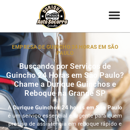
EMPRESA DE GUINCHO 24 HORAS EM SÃO
PAULO
Buscando por Serviços de
Guincho 24 Horas em São Paulo?
Chame a Durique Guinchos e
Reboque na Grande SP
A
Durique Guinchos 24 horas em São Paulo
é um serviço essencial e urgente para quem
precisa de assistência em reboque rápido e