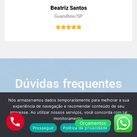
Beatriz Santos
Guarulhos/SP
Dúvidas frequentes
Nós armazenamos dados temporariamente para melhorar a sua
experiência de navegação e recomendar conteúdo de seu
interesse. Ao utilizar nossos serviços, você concorda com tal
monitoramento.
Veja algumas das maiores dúvidas dos nossos
Orçamentos
Prosseguir
Política de privacidade
clientes ao contratar os nossos serviços de
transportes: