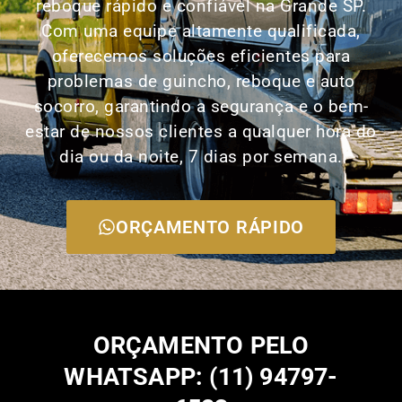
reboque rápido e confiável na Grande SP.
Com uma equipe altamente qualificada,
oferecemos soluções eficientes para
problemas de guincho, reboque e auto
socorro, garantindo a segurança e o bem-
estar de nossos clientes a qualquer hora do
dia ou da noite, 7 dias por semana.
ORÇAMENTO RÁPIDO
ORÇAMENTO PELO
WHATSAPP: (11) 94797-