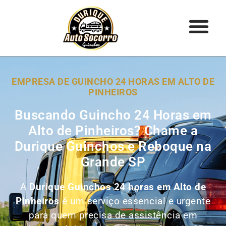
EMPRESA DE GUINCHO 24 HORAS EM ALTO DE
PINHEIROS
Buscando Guincho 24 Horas em
Alto de Pinheiros? Chame a
Durique Guinchos e Reboque na
Grande SP
A
Durique Guinchos 24 horas em Alto de
Pinheiros
é um serviço essencial e urgente
para quem precisa de assistência em