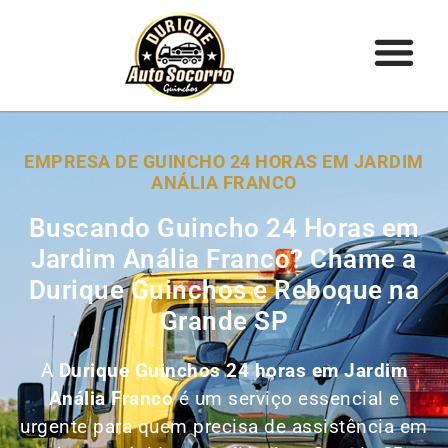
EMPRESA DE GUINCHO 24 HORAS EM JARDIM
ANÁLIA FRANCO
Buscando Guincho 24 Horas em
Jardim Anália Franco? Chame a
Durique Guinchos e Reboque na
Grande SP
A
Durique Guinchos 24 horas em Jardim
Anália Franco
é um serviço essencial e
urgente para quem precisa de assistência em