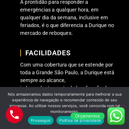
A prontidão para responder a
emergências a qualquer hora, em
qualquer dia da semana, inclusive em
feriados, é o que diferencia a Durique no
mercado de reboques.
FACILIDADES
Com uma cobertura que se estende por
toda a Grande São Paulo, a Durique está
sempre ao alcance,
independentemente da localização do
Nós armazenamos dados temporariamente para melhorar a sua
cliente oferecendo atendimento ágil.
experiência de navegação e recomendar conteúdo de seu
interesse. Ao utilizar nossos serviços, você concorda com tal
monitoramento.
Orçamentos
Prosseguir
Política de privacidade