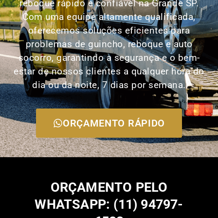
reboque rápido e confiável na Grande SP.
Com uma equipe altamente qualificada,
oferecemos soluções eficientes para
problemas de guincho, reboque e auto
socorro, garantindo a segurança e o bem-
estar de nossos clientes a qualquer hora do
dia ou da noite, 7 dias por semana.
ORÇAMENTO RÁPIDO
ORÇAMENTO PELO
WHATSAPP: (11) 94797-