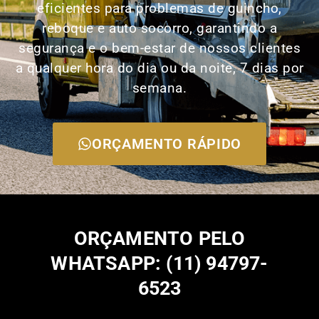
eficientes para problemas de guincho,
reboque e auto socorro, garantindo a
segurança e o bem-estar de nossos clientes
a qualquer hora do dia ou da noite, 7 dias por
semana.
ORÇAMENTO RÁPIDO
ORÇAMENTO PELO
WHATSAPP: (11) 94797-
6523