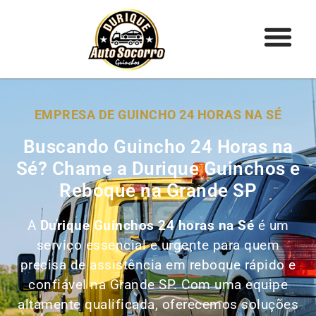
EMPRESA DE GUINCHO 24 HORAS NA SÉ
Buscando Guincho 24 Horas na
Sé? Chame a Durique Guinchos e
Reboque na Grande SP
A
Durique Guinchos 24 horas na Sé
é um
serviço essencial e urgente para quem
precisa de assistência em reboque rápido e
confiável na Grande SP. Com uma equipe
altamente qualificada, oferecemos soluções