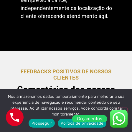
sempre ao alcance,
independentemente da localização do
cliente oferecendo atendimento ágil.
FEEDBACKS POSITIVOS DE NOSSOS
CLIENTES
Comentários dos nossos
Nós armazenamos dados temporariamente para melhorar a sua
clientes sobre nossos
experiência de navegação e recomendar conteúdo de seu
Serviços de Guincho em
interesse. Ao utilizar nossos serviços, você concorda com tal
monitoramento.
Orçamentos
São Paulo
Prosseguir
Política de privacidade