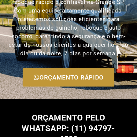
reboque rápido e confiável na Grande SP.
Com uma equipe altamente qualificada,
oferecemos soluções eficientes para
problemas de guincho, reboque e auto
socorro, garantindo a segurança e o bem-
estar de nossos clientes a qualquer hora do
dia ou da noite, 7 dias por semana.
ORÇAMENTO RÁPIDO
ORÇAMENTO PELO
WHATSAPP: (11) 94797-