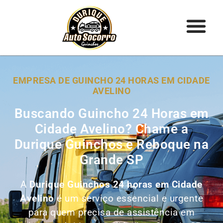
EMPRESA DE GUINCHO 24 HORAS EM CIDADE
AVELINO
Buscando Guincho 24 Horas em
Cidade Avelino? Chame a
Durique Guinchos e Reboque na
Grande SP
A
Durique Guinchos 24 horas em Cidade
Avelino
é um serviço essencial e urgente
para quem precisa de assistência em