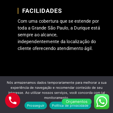
FACILIDADES
Com uma cobertura que se estende por
toda a Grande São Paulo, a Durique está
sempre ao alcance,
independentemente da localização do
cliente oferecendo atendimento ágil.
Nós armazenamos dados temporariamente para melhorar a sua
experiência de navegação e recomendar conteúdo de seu
interesse. Ao utilizar nossos serviços, você concorda com tal
FEEDBACKS POSITIVOS DE NOSSOS
monitoramento.
CLIENTES
Orçamentos
Prosseguir
Política de privacidade
Comentários dos nossos