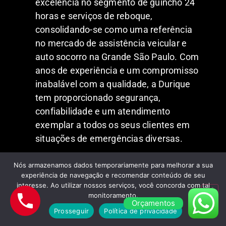
excelência no segmento de guincho 24
horas e serviços de reboque,
consolidando-se como uma referência
no mercado de assistência veicular e
auto socorro na Grande São Paulo. Com
anos de experiência e um compromisso
inabalável com a qualidade, a Durique
tem proporcionado segurança,
confiabilidade e um atendimento
exemplar a todos os seus clientes em
situações de emergências diversas.
ATENDIMENTO
Nós armazenamos dados temporariamente para melhorar a sua
experiência de navegação e recomendar conteúdo de seu
A prontidão para responder a
interesse. Ao utilizar nossos serviços, você concorda com tal
monitoramento.
emergências a qualquer hora, em
Orçamentos
qualquer dia da semana, inclusive em
Prosseguir
Política de privacidade
feriados, é o que diferencia a Durique no