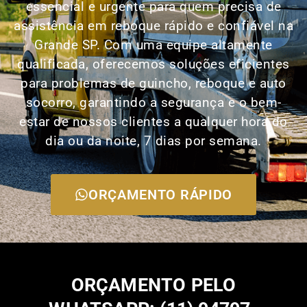
essencial e urgente para quem precisa de
assistência em reboque rápido e confiável na
Grande SP. Com uma equipe altamente
qualificada, oferecemos soluções eficientes
para problemas de guincho, reboque e auto
socorro, garantindo a segurança e o bem-
estar de nossos clientes a qualquer hora do
dia ou da noite, 7 dias por semana.
ORÇAMENTO RÁPIDO
ORÇAMENTO PELO