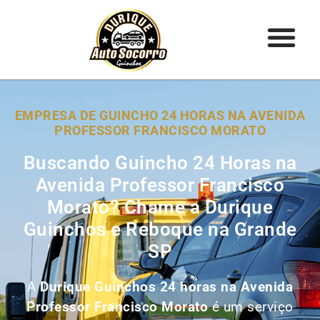
EMPRESA DE GUINCHO 24 HORAS NA AVENIDA
PROFESSOR FRANCISCO MORATO
Buscando Guincho 24 Horas na
Avenida Professor Francisco
Morato? Chame a Durique
Guinchos e Reboque na Grande
SP
A
Durique Guinchos 24 horas na Avenida
Professor Francisco Morato
é um serviço