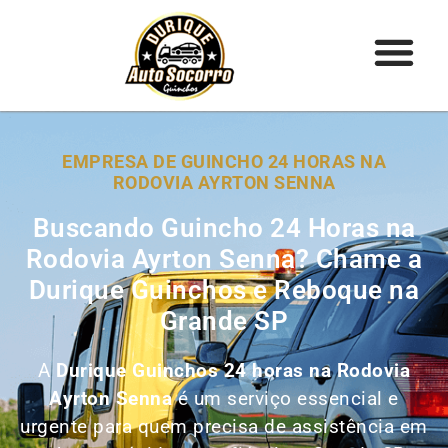
EMPRESA DE GUINCHO 24 HORAS NA
RODOVIA AYRTON SENNA
Buscando Guincho 24 Horas na
Rodovia Ayrton Senna? Chame a
Durique Guinchos e Reboque na
Grande SP
A
Durique Guinchos 24 horas na Rodovia
Ayrton Senna
é um serviço essencial e
urgente para quem precisa de assistência em