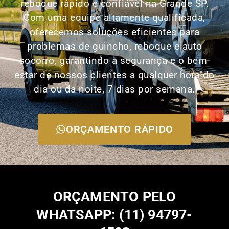
reboque rápido e confiável na Grande SP.
Com uma equipe altamente qualificada,
oferecemos soluções eficientes para
problemas de guincho, reboque e auto
socorro, garantindo a segurança e o bem-
estar de nossos clientes a qualquer hora do
dia ou da noite, 7 dias por semana.
ORÇAMENTO RÁPIDO
ORÇAMENTO PELO
WHATSAPP: (11) 94797-