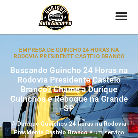
EMPRESA DE GUINCHO 24 HORAS NA
RODOVIA PRESIDENTE CASTELO BRANCO
Buscando Guincho 24 Horas na
Rodovia Presidente Castelo
Branco? Chame a Durique
Guinchos e Reboque na Grande
SP
A
Durique Guinchos 24 horas na Rodovia
Presidente Castelo Branco
é um serviço