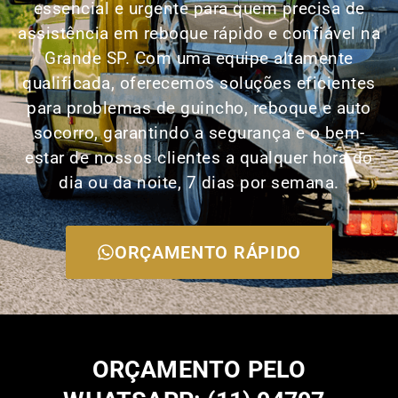
essencial e urgente para quem precisa de
assistência em reboque rápido e confiável na
Grande SP. Com uma equipe altamente
qualificada, oferecemos soluções eficientes
para problemas de guincho, reboque e auto
socorro, garantindo a segurança e o bem-
estar de nossos clientes a qualquer hora do
dia ou da noite, 7 dias por semana.
ORÇAMENTO RÁPIDO
ORÇAMENTO PELO