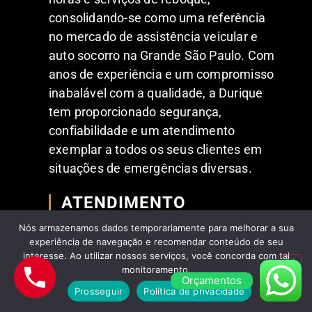
consolidando-se como uma referência
no mercado de assistência veicular e
auto socorro na Grande São Paulo. Com
anos de experiência e um compromisso
inabalável com a qualidade, a Durique
tem proporcionado segurança,
confiabilidade e um atendimento
exemplar a todos os seus clientes em
situações de emergências diversas.
ATENDIMENTO
Nós armazenamos dados temporariamente para melhorar a sua
A prontidão para responder a
experiência de navegação e recomendar conteúdo de seu
emergências a qualquer hora, em
interesse. Ao utilizar nossos serviços, você concorda com tal
qualquer dia da semana, inclusive em
monitoramento.
Orçamentos
feriados, é o que diferencia a Durique no
Prosseguir
Política de privacidade
mercado de reboques.